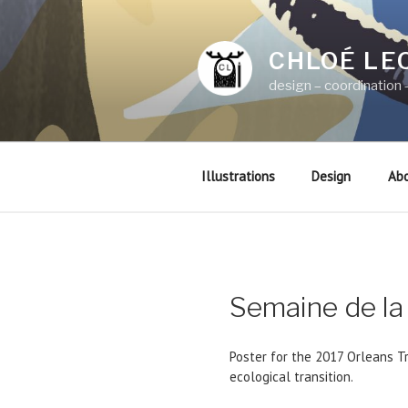
Aller
au
contenu
CHLOÉ LE
principal
design – coordination –
Illustrations
Design
Ab
Semaine de la 
Poster for the 2017 Orleans Tr
ecological transition.