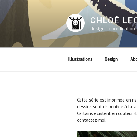
Aller
au
contenu
CHLOÉ LE
principal
design – coordination –
Illustrations
Design
Ab
Cette série est imprimée en r
dessins sont disponible à la v
Certains existent en couleur (
contactez-moi.