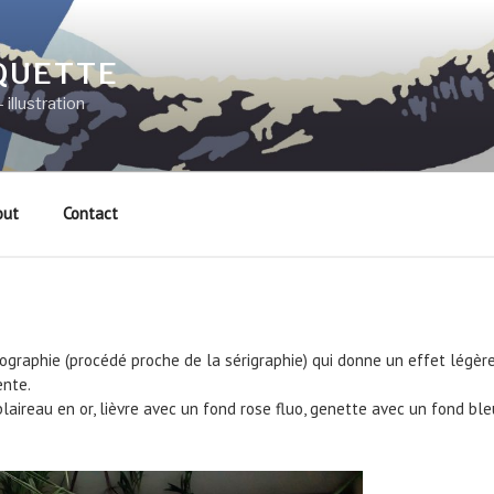
QUETTE
 illustration
out
Contact
isographie (procédé proche de la sérigraphie) qui donne un effet légè
ente.
blaireau en or, lièvre avec un fond rose fluo, genette avec un fond ble