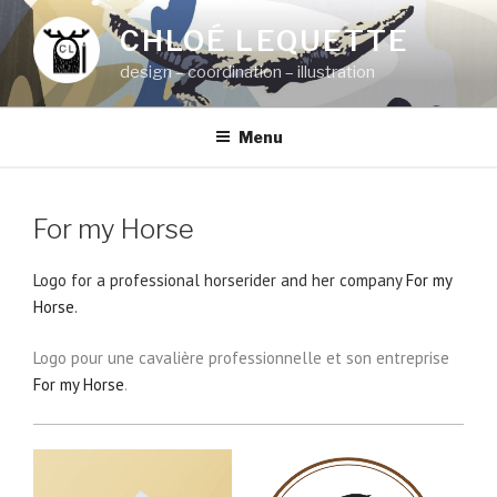
Aller
CHLOÉ LEQUETTE
au
contenu
design – coordination – illustration
principal
Menu
For my Horse
Logo for a professional horserider and her company
For my
Horse
.
Logo pour une cavalière professionnelle et son entreprise
For my Horse
.