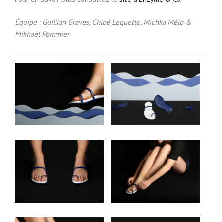
Équipe : Guillian Graves, Chloé Lequette, Michka Mélo &
Mikhaël Pommier