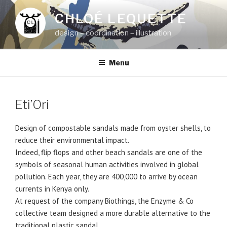
Aller
CHLOÉ LEQUETTE
au
contenu
design – coordination – illustration
principal
Menu
Eti’Ori
Design of compostable sandals made from oyster shells, to
reduce their environmental impact.
Indeed, flip flops and other beach sandals are one of the
symbols of seasonal human activities involved in global
pollution.
Each year, they are 400,000 to arrive by ocean
currents in Kenya only.
At request of the company Biothings, the Enzyme & Co
collective team designed a more durable alternative to the
traditional plastic sandal.