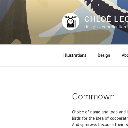
Aller
au
contenu
CHLOÉ LE
principal
design – coordination –
Illustrations
Design
Ab
Commown
Choice of name and logo and i
Birds for the idea of coopera
And sparrows because their po