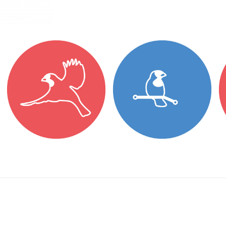
WordPress by
Silicon Themes
.
s