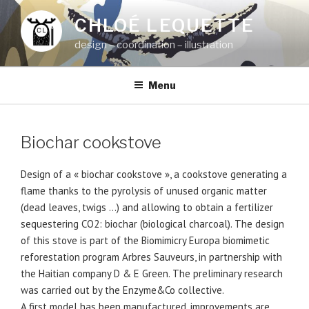
Aller
CHLOÉ LEQUETTE
au
contenu
design – coordination – illustration
principal
Menu
Biochar cookstove
Design of a « biochar cookstove », a cookstove generating a
flame thanks to the pyrolysis of unused organic matter
(dead leaves, twigs …) and allowing to obtain a fertilizer
sequestering CO2: biochar (biological charcoal). The design
of this stove is part of the Biomimicry Europa biomimetic
reforestation program Arbres Sauveurs, in partnership with
the Haitian company D & E Green. The preliminary research
was carried out by the Enzyme&Co collective.
A first model has been manufactured, improvements are